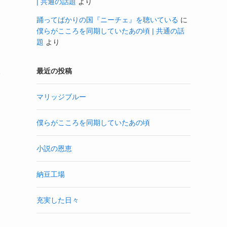
| 共通の話題
より
踊ってばかりの国『ニーチェ』を聴いている
に
僕らがこころを同期していたあの頃 | 共通の話
題
より
最近の投稿
最
マリッジブルー
僕らがこころを同期していたあの頃
小説の恩恵
納豆工場
充実した日々