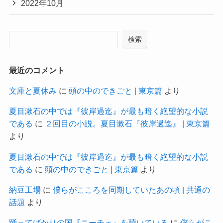
2022年10月
検索
最近のコメント
文庫と夏休み
に
頭の中のできごと | 東京篇
より
夏目漱石の中では『彼岸過迄』が最も暗く絶望的な小説
である
に
２回目の小説。夏目漱石『彼岸過迄』 | 東京篇
より
夏目漱石の中では『彼岸過迄』が最も暗く絶望的な小説
である
に
頭の中のできごと | 東京篇
より
納豆工場
に
僕らがこころを同期していたあの頃 | 共通の
話題
より
踊ってばかりの国『ニーチェ』を聴いている
に
僕らがこ